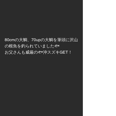
80cmの大鯛、70upの大鯛を筆頭に沢山
の根魚を釣られていました🐟
お父さんも威厳の🐟沖スズキGET！