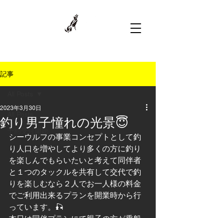
記事
All Posts
2023年3月30日
All Posts
釣り男子憧れの光景😇
予約受付開始
シーウルフの事業コンセプトとして釣
り人口を増やしてより多くの方に釣り
を楽しんでもらいたいと考えて同伴者
と１つのタックルを共有して交代で釣
りを楽しむなら２人でお一人様の料金
でご利用出来るプランを開業時から行
っています。🎣