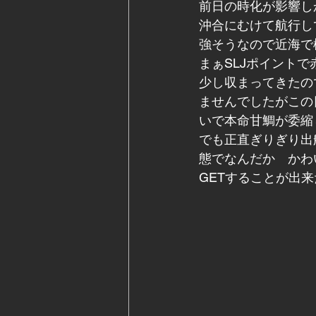
前日の時化が影響しか
沖合にむけて航行し
強そうなので近海で
まぁSLJポイントで
少し収まってきたの
ませんでしたがこの日
いで本命甘鯛が委縮
でも正直ぎりぎり出
態でなんだか　かわ
GETすることが出来