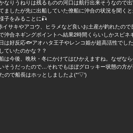
なりうねりは残るものの河口は航行出来そうなので出撃です
てましたが先に出船していた僚船に沖合の状況を聞くと
様子をみることに🎣
赤イサキやアコウ、ヒラメなど良いお土産が釣れたので良し(
で沖合ネギングポイントへ結果2時間くらいしかスピネ
は好反応🐟アオハタ王子やレンコ姫が超高活性でした( 
していたのかな？？
船は今後、晩秋・冬にかけてはひかえますね。なぜなら
いそうだったので…それでもほぼグロッキー状態の方が
たので船長はホッとしましたよ(*'▽')