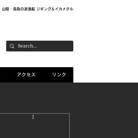
山陰・鳥取の遊漁船 ジギング＆イカメタル
大栄 遊漁船「Sea Wolf」 船長：大島直樹
ご予約：070-7781-0503
況
アクセス
リンク