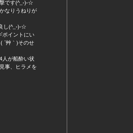
(^_-)-☆
かなりうねりが
^_-)-☆
ギポイントにい
´艸｀)そのせ
4人が船酔い状
見事、ヒラメを