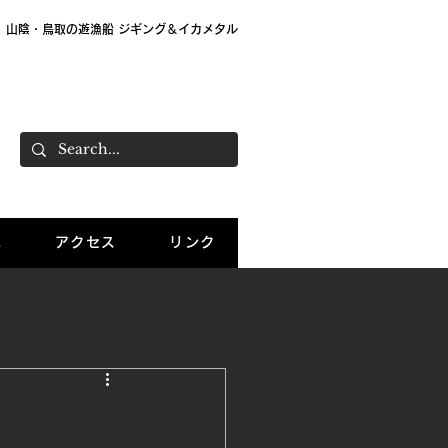
山陰・鳥取の遊漁船 ジギング＆イカメタル
大栄 遊漁船「Sea Wolf」 船長：大島直樹
ご予約：070-7781-0503
況
アクセス
リンク