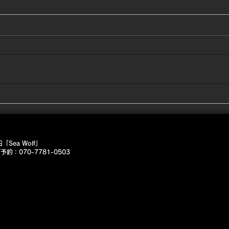
12
12
かい
です
2/21 朝は寒い🤣
ネギ
す。
け風
ャン
近場
よね
Sea Wolf」
しい
約：070-7781-0503
なさ
😭
ンジ