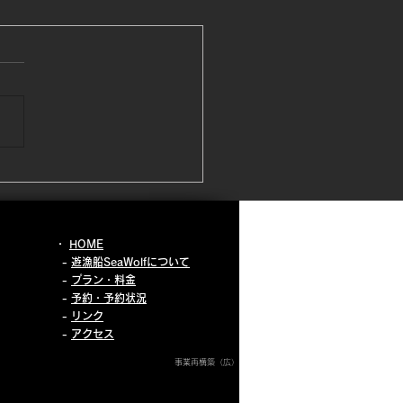
月20日 南風つよ！
月とは思えれないくらいの暖
南風^ ^寒くないのは良いん
が、風つよ！！沖合で、スピ
したいのに沖合出ないんで
😭しかしお昼前の1.2時間だ
が穏やかになったのでそのチ
スを活かして近場の沖合へ
の沖合って、なんか言葉へん
🤣1番近い沖合ポイントが正
・
HOME
かぁ😊 さぁ釣果は、ごめん
-
遊漁船SeaWolfについて
い🙏甘鯛出会えませんでした
-
プラン・料金
-
予約・予約状況
 本日お越しのお客様 リベ
​ -
リンク
お待ち申し上げます🙇
-
アクセス
事業再構築（広）