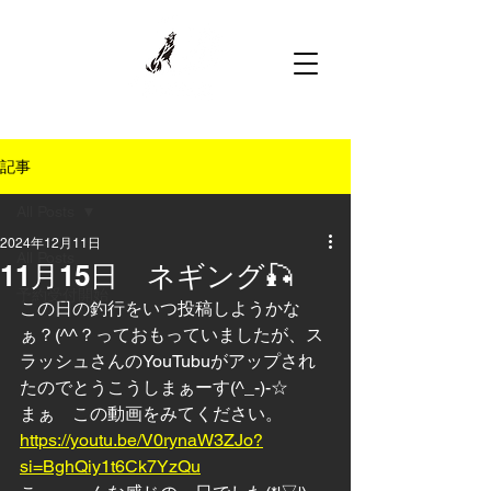
記事
All Posts
2024年12月11日
All Posts
11月15日 ネギング🎣
予約受付開始
この日の釣行をいつ投稿しようかな
ぁ？(^^？っておもっていましたが、ス
ラッシュさんのYouTubuがアップされ
たのでとうこうしまぁーす(^_-)-☆
まぁ　この動画をみてください。
https://youtu.be/V0rynaW3ZJo?
si=BghQiy1t6Ck7YzQu