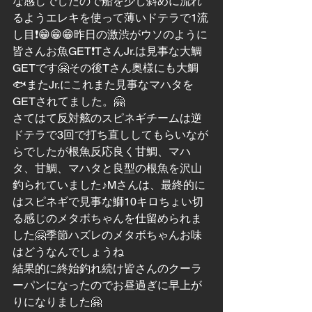
な感じでしたので船を少し斜めに流れ
るようエレキを使って薄いドテラで1流
し目❗️😁😁😁昨日の激渋がウソのように
皆さんお魚GET❗️TさんJr.は見事な大鯛
GETです🤗その後Tさん奥様にも大鯛
🐟またJr.にこれまた見事なマハタを
GETされてました。🤗
さてはて反対舷のスピネギチームは逆
ドテラで3回で打ち直ししてもらいなが
らでしたが根魚反応良く甘鯛、マハ
タ、甘鯛、マハタと良型の根魚を沢山
釣られていました♪Mさんは、最終的に
はスピネギで見事な鰤10キロちょい切
る感じのメタボちゃんを仕留められま
した🤗季節ハズレのメタボちゃんお味
はどうなんでしょうね
結果的に終始釣れ続け皆さんのクーラ
ーパンになったのでお昼過ぎに早上が
りになりました🤗