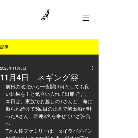
記事
All Posts
2023年11月5日
All Posts
11月4日 ネギング🤗
予約受付開始
前日の敗北から一夜開け何としても良
い結果を！と気合い入れて出船です。
本日は、家族でお越しのTさんと、海に
振られ続けて5回目の正直で初出船が叶
ったAさん、常連2名を乗せていざ沖合
へ！
Tさん達ファミリーは、タイラバメイン