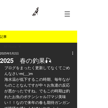
記事
All Posts
2025年5月2日
All Posts
2025 春の釣果🎣
予約受付開始
ブログをまったく更新してなくてごめ
んなさいm(__)m
海水温が低下するこの時期、毎年なが
らのことなんですが中々お魚達の反応
が悪かったですね。でもこの時期は釣
れたお魚のポテンシャル⤴⤴マジ美味
い！！なので来年の春も期待ガンガン