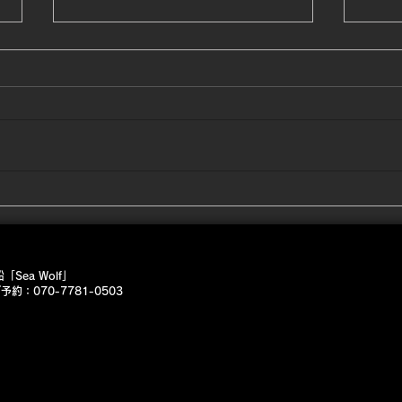
12
12
かい
です
2/21 朝は寒い🤣
ネギ
す。
け風
ャン
近場
よね
Sea Wolf」
しい
約：070-7781-0503
なさ
😭
ンジ