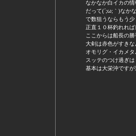
なかなか白イカの情報
だって(´;ω;｀)
で数狙うならもう少
正直１０杯釣れれば良
ここからは船長の勝
大剣は赤色がすきな
オモリグ・イカメタ
スッテのつけ過ぎは
基本は大栄沖ですが