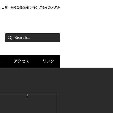
山陰・鳥取の遊漁船 ジギング＆イカメタル
大栄 遊漁船「Sea Wolf」 船長：大島直樹
ご予約：070-7781-0503
況
アクセス
リンク