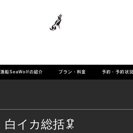
マリーナ
漁船SeaWolfの紹介
プラン・料金
予約・予約状
 白イカ総括🦑