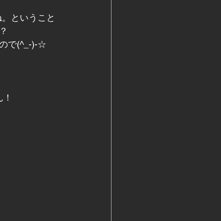
ね。ということ
？
^_-)-☆
ん！