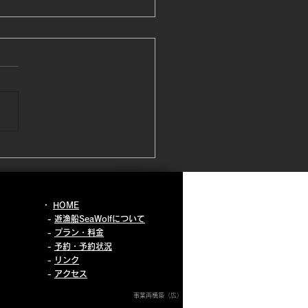
月20日 南風つよ！
月とは思えれないくらいの暖
南風^ ^寒くないのは良いん
が、風つよ！！沖合で、スピ
したいのに沖合出ないんで
😭しかしお昼前の1.2時間だ
が穏やかになったのでそのチ
スを活かして近場の沖合へ
の沖合って、なんか言葉へん
🤣1番近い沖合ポイントが正
・
HOME
かぁ😊 さぁ釣果は、ごめん
-
遊漁船SeaWolfについて
い🙏甘鯛出会えませんでした
-
プラン・料金
-
予約・予約状況
 本日お越しのお客様 リベ
​ -
リンク
お待ち申し上げます🙇
-
アクセス
事業再構築（広）