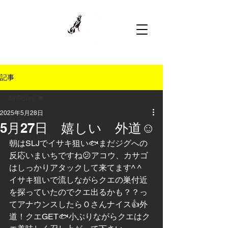
記事
All Posts
2025年5月28日
All Posts
5月27日 嬉しい 外道☺️
予約受付開始
朝はSLJでイサキ狙い🐟まだジグへの
反応いまいちですね😕アコウ、カサゴ
はしっかりアタックして来てます^ ^
イサキ狙いで流しながらクエの巣付近
を探っていたのでクエ出るかも？？っ
てアナウンスしたらＯさんナイス👍外
道！クエGET🐟小ぶりながらクエはク