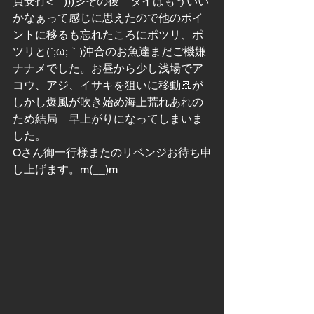
員安打<゜)))彡その後　タイはもういい
かなぁって感じに思えたので他のポイ
ントに移るも忘れたころにポツリ、ポ
ツリと(´;ω;｀)沖合のお魚達まだご機嫌
ナナメでした。お昼から少し浅場でア
コウ、アジ、イサキを狙いに移動🚢が
しかし爆風が吹き始め海上荒れあれの
ため結局　早上がりになってしまいま
した。
Oさん御一行様またのリベンジお待ち申
し上げます。m(__)m