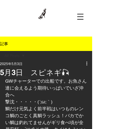
記事
All Posts
2025年5月3日
All Posts
5月3日 スピネギ🎣
予約受付開始
GWチャーターでの出船です。お魚さん
達に会えるよう期待いっぱいでいざ沖
合へ
撃沈・・・・・(´;ω;｀)
鯛だけ元気よく前半戦はいつものレン
コ鯛のごとく真鯛ラッシュ！バカでか
い鯛は釣れてませんがギリ食べ頃が全