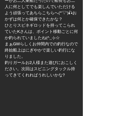
ーがお二人乗船だったので船長もお二
人に何としてでも楽しんでいただける
よう頑張ってあちらこちらへ(*'▽')🎣お
かずは何とか確保できたかな？
ひとりスピネギロッドを持ってこられ
ていたKさんは、ポイント移動ごとに何
か釣られていましたね(^_-)-☆
まぁGWらしくお仲間内での釣行なので
終始船上はにぎやかで楽しい釣行にな
りました。
釣りガールお2人様また遊びにおこしく
ださい。次回はスピニングタックル持
ってきてくれればうれしいかな?