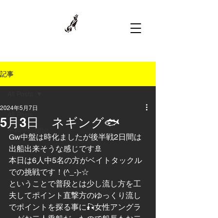
記事
All Posts
2024年5月7日
All Posts
5月3日 ネギング🐟
予約受付開始
Gw中盤は時化ましたが後半戦2日間は
出船出来そうな感じです🚢
本日は6人中5名の方がベイトタックル
での挑戦です！(^_-)-☆
ということで普段とは少し流し方を工
夫してポイント直撃方のゆっくり流し
でポイントを探る事に🎣女性アングラ