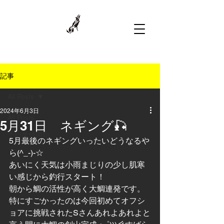
記事
All Posts
2024年6月3日
All Posts
5月31日 ネギング🎣
予約受付開始
5月最後のネギングいったいどうなるや
ら(^_-)-☆
あいにく天気は小雨まじりの少し肌寒
い感じから釣行スタート！
朝から鯛の活性が高く大鯛連発です。
特にすごかったのは今回初めてオフシ
ョアに挑戦されたSさんあれよあれよと