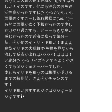
言う間に大鯛の剣山完成<゜)))彡すばら
しいナイスです。他にも沖合のお魚達
活性高かったですね(^_-)-☆だがしかし
西風強くすこーし荒れ模様に(´;ω;｀)一
時的に西風が吹く予報だったので少し
だけやり過ごすも、どーーもきな臭い
感じだったので近海に戻って気分一
新、今が旬のイ・サ・キ狙い！まぁぁ
良型イサキの大乱舞🐟魚探を見ながら
流して反応が出ればバババ！ばばば！
と絶好(^_-)-☆サイズもとてもよく小さ
くても３０ｃｍオーバーでした。
麦わらイサキを狙うのは梅雨が明ける
までの短期間。さぁ今がチャンスで
す！
イサキ狙いおすすめジグは６０ｇ～８
０ｇです🎣