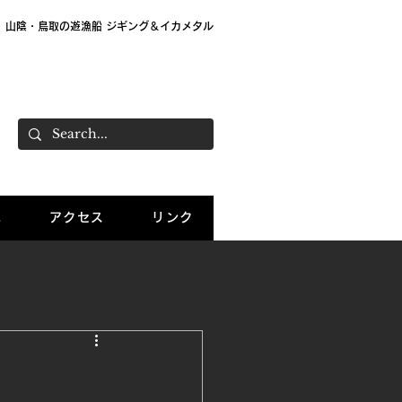
山陰・鳥取の遊漁船 ジギング＆イカメタル
大栄 遊漁船「Sea Wolf」 船長：大島直樹
ご予約：070-7781-0503
況
アクセス
リンク