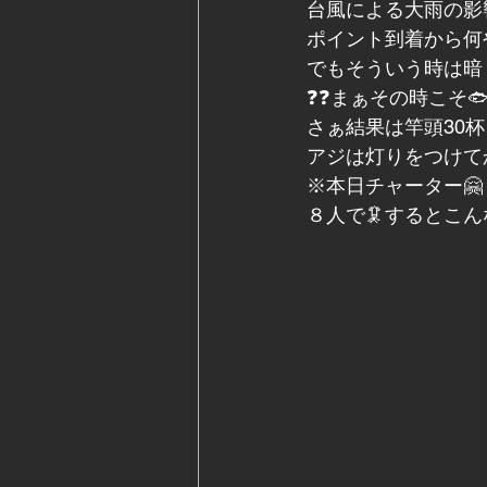
台風による大雨の影
ポイント到着から何
でもそういう時は暗
❓❓まぁその時こそ
さぁ結果は竿頭30杯
アジは灯りをつけてか
※本日チャーター🤗
８人で🦑するとこ