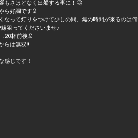
響もさほどなく出船する事に！🤗
やら好調です🦑
くなって灯りをつけて少しの間、無の時間が来るのは何
鯵狙ってくださいませ♪
→20杯前後🦑
らは無双‼️
んな感じです！