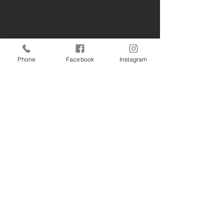
Phone
Facebook
Instagram
12月20日 南
12月とは思えれ
暖かい南風^ ^寒
コメント
いんですが、風つ
2/21 朝は寒い🤣
で、スピネギした
出ないんです。
コメントを追加…
前の1.2時間だけ
になったのでその
活かして近場の沖
マリーナ大栄 遊漁船「Sea Wolf」
の沖合って、なん
船長：大島直樹 ご予約：070-7781-0503
よね🤣1番近い沖
→業務規程
が正しいかぁ😊 