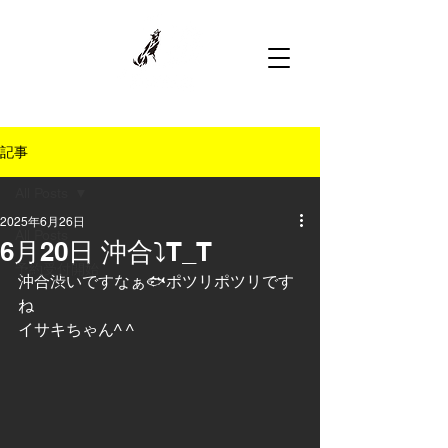
記事
All Posts
2025年6月26日
All Posts
6月20日 沖合⤵︎T_T
予約受付開始
沖合渋いですなぁ🐟ポツリポツリです
ね
イサキちゃん^ ^