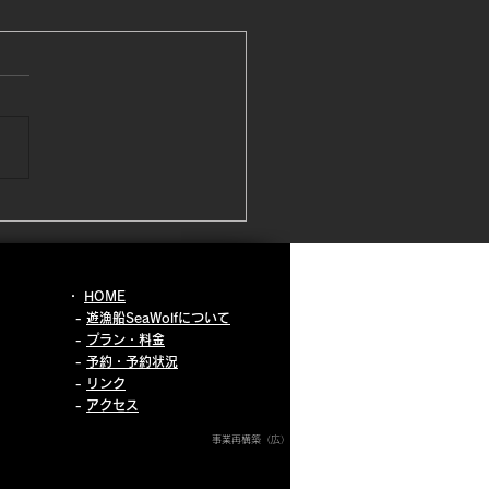
月20日 南風つよ！
月とは思えれないくらいの暖
南風^ ^寒くないのは良いん
が、風つよ！！沖合で、スピ
したいのに沖合出ないんで
😭しかしお昼前の1.2時間だ
が穏やかになったのでそのチ
スを活かして近場の沖合へ
の沖合って、なんか言葉へん
🤣1番近い沖合ポイントが正
・
HOME
かぁ😊 さぁ釣果は、ごめん
-
遊漁船SeaWolfについて
い🙏甘鯛出会えませんでした
-
プラン・料金
-
予約・予約状況
 本日お越しのお客様 リベ
​ -
リンク
お待ち申し上げます🙇
-
アクセス
事業再構築（広）