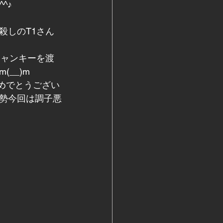
^♪
殺しのT1さん
ジャンキーを渡
__)m
めでとうござい
舷勢今回は調子悪