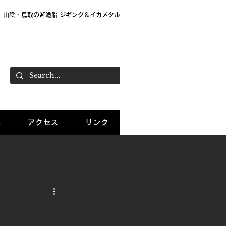
山陰・鳥取の遊漁船 ジギング＆イカメタル
大栄 遊漁船「Sea Wolf」 船長：大島直樹
ご予約：070-7781-0503
況
アクセス
リンク