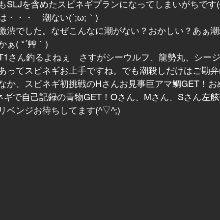
SLJを含めたスピネギプランになってしまいがちです(^
・・・　潮ない(´;ω;｀)
激渋でした。なぜこんなに潮がない？おかしい？あぁ潮
( *´艸｀)
T1さん釣るよねぇ　さすがシーウルフ、龍勢丸、シー
あってスピネギお上手ですね。でも潮殺しだけはご勘弁m(
なか、スピネギ初挑戦のHさんお見事巨アマ鯛GET！お
ネギで自己記録の青物GET！Oさん、Mさん、Sさん左
ベンジお待ちしてます(^▽^;)