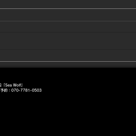
12
12
かい
です
2/21 朝は寒い🤣
ネギ
す。
け風
ャン
近場
よね
Sea Wolf」
しい
約：070-7781-0503
なさ
😭
ンジ