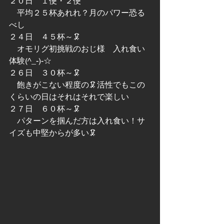
２０日　１便・２便
　平均２５杯あれれ？月のパワー恐る
べし
２４日　４５杯～🦑
　オモリグ初挑戦のおじ様　入れ食い
体験(^_-)-☆
２６日　３０杯～🦑
　飽きがこない程度の🦑活性でもこの
くらいの日はそれはそれで楽しい
２７日　６０杯～🦑
　パターンを掴んだ方は入れ食い！サ
イズも中堅からが多い🦑