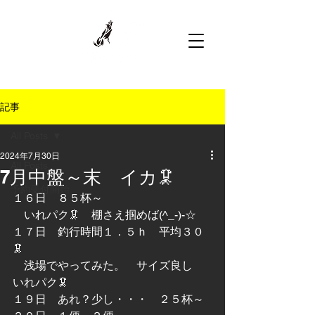
記事
All Posts
2024年7月30日
All Posts
7月中盤～末 イカ🦑
予約受付開始
１６日　８５杯～
　いれパク🦑　棚さえ掴めば(^_-)-☆
１７日　釣行時間１．５ｈ　平均３０
🦑
　浅場でやってみた。　サイズ良し　
いれパク🦑
１９日　あれ？少し・・・　２５杯～