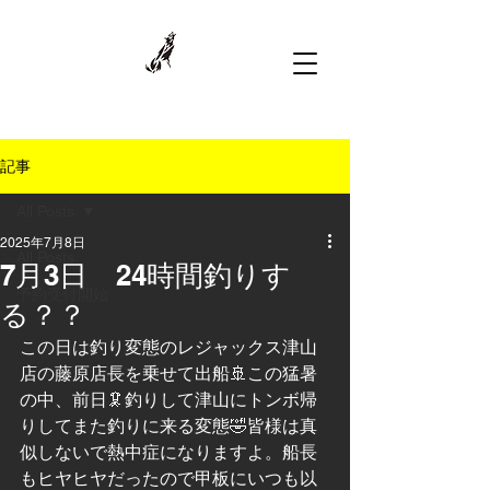
記事
All Posts
2025年7月8日
All Posts
7月3日 24時間釣りす
予約受付開始
る？？
この日は釣り変態のレジャックス津山
店の藤原店長を乗せて出船🚢この猛暑
の中、前日🦑釣りして津山にトンボ帰
りしてまた釣りに来る変態🤣皆様は真
似しないで熱中症になりますよ。船長
もヒヤヒヤだったので甲板にいつも以