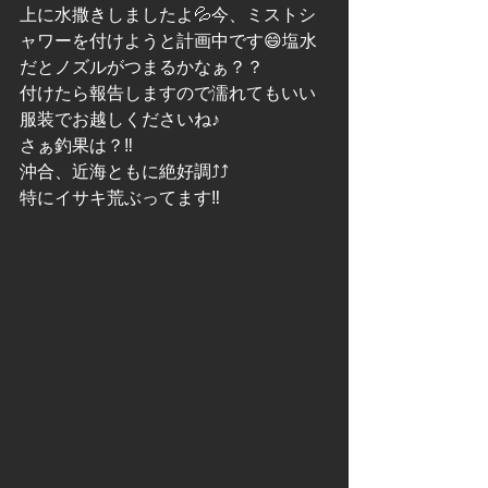
上に水撒きしましたよ💦今、ミストシ
ャワーを付けようと計画中です😄塩水
だとノズルがつまるかなぁ？？
付けたら報告しますので濡れてもいい
服装でお越しくださいね♪
さぁ釣果は？‼️
沖合、近海ともに絶好調⤴︎⤴︎
特にイサキ荒ぶってます‼️