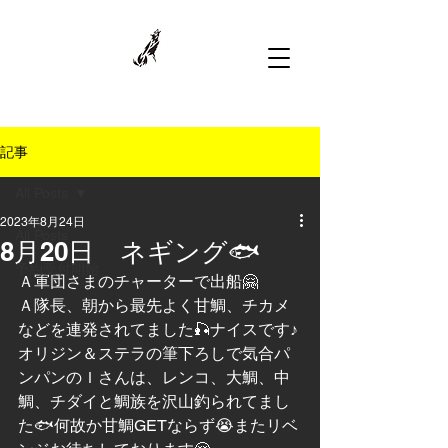
記事
All Posts
2023年8月24日
All Posts
8月20日 ネギング🐟
予約受付開始
Ａ軍団さまのチャーターで出船🤗
Ａ隊長、朝から最先よく甘鯛、チカメ
などを連発されてました🎣ナイスです♪
オリジン＆ステラの筆下ろしで気合パ
ンパンのＩさんは、レンコ、大鯛、中
鯛、チダイと鯛族を沢山釣られてまし
た🐟何故か甘鯛GETならず😭またリベ