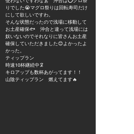
使わないですわなぁ　沖合は⭕️グロ祭
りでした😭マグロ祭りは回転寿司だけ
にして欲しいですわ。
そんな状態だったので浅場に移動して
お土産確保🐟　沖合と違って浅場には
奴いないのでそれなりに皆さんお土産
確保していただきました😊よかったよ
かった。
ティップラン
時速10杯継続中🦑
キロアップも数杯あがってます！！
山陰ティップラン　燃えてます🔥