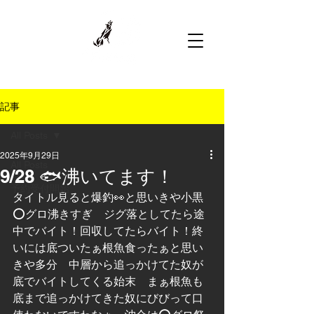
記事
All Posts
2025年9月29日
All Posts
9/28 🐟沸いてます！
予約受付開始
タイトル見ると爆釣👀と思いきや小黒
⭕️グロ沸きすぎ　ジグ落としてたら途
中でバイト！回収してたらバイト！終
いには底ついたぁ根魚食ったぁと思い
きや多分　中層から追っかけてた奴が
底でバイトしてくる始末　まぁ根魚も
底まで追っかけてきた奴にびびって口